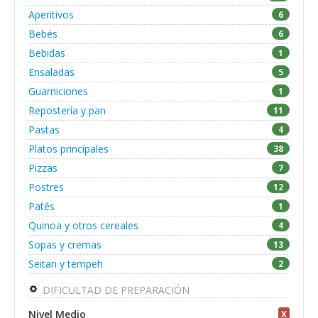
Aperitivos
6
Bebés
6
Bebidas
1
Ensaladas
5
Guarniciones
1
Repostería y pan
11
Pastas
4
Platos principales
38
Pizzas
7
Postres
12
Patés
1
Quinoa y otros cereales
4
Sopas y cremas
13
Seitan y tempeh
2
DIFICULTAD DE PREPARACIÓN
Nivel Medio
X