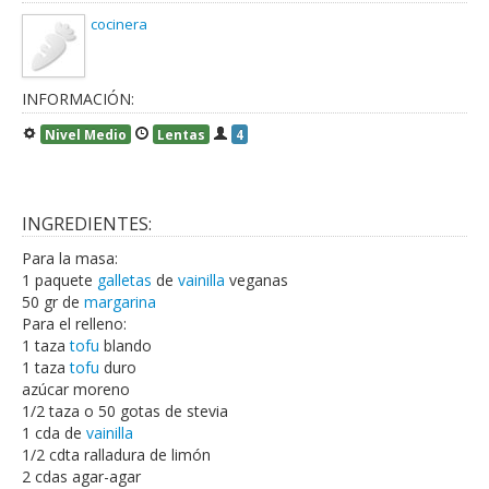
cocinera
INFORMACIÓN:
Nivel Medio
Lentas
4
INGREDIENTES:
Para la masa:
1 paquete
galletas
de
vainilla
veganas
50 gr de
margarina
Para el relleno:
1 taza
tofu
blando
1 taza
tofu
duro
azúcar moreno
1/2 taza o 50 gotas de stevia
1 cda de
vainilla
1/2 cdta ralladura de limón
2 cdas agar-agar