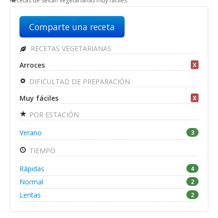
Recetas de seitan vegetarianas muy faciles
Comparte una receta
RECETAS VEGETARIANAS
Arroces
X
DIFICULTAD DE PREPARACIÓN
Muy fáciles
X
POR ESTACIÓN
Verano
3
TIEMPO
Rápidas
4
Normal
2
Lentas
2