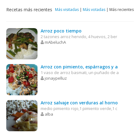
Recetas más recientes
Más visitadas
|
Más votadas
|
Más recientes
Arroz poco tiempo
2 tazones arroz hervido, 4 huevos, 2 ber
mAbeluchA
Arroz con pimiento, espárragos y a
1 vaso de arroz basmati, un puñado de a
jonaypelluz
Arroz salvaje con verduras al horno
medio pimiento rojo,1 pimiento verde,1 c
alba