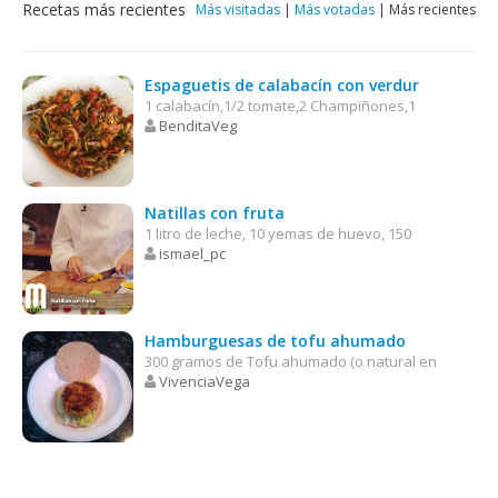
Recetas más recientes
Más visitadas
|
Más votadas
|
Más recientes
Espaguetis de calabacín con verdur
1 calabacín,1/2 tomate,2 Champiñones,1
BenditaVeg
Natillas con fruta
1 litro de leche, 10 yemas de huevo, 150
ismael_pc
Hamburguesas de tofu ahumado
300 gramos de Tofu ahumado (o natural en
VivenciaVega