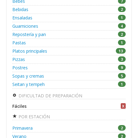
Bebés
7
Bebidas
2
Ensaladas
1
Guarniciones
4
Repostería y pan
2
Pastas
1
Platos principales
13
Pizzas
3
Postres
9
Sopas y cremas
5
Seitan y tempeh
1
DIFICULTAD DE PREPARACIÓN
Fáciles
X
POR ESTACIÓN
Primavera
2
Verano
2