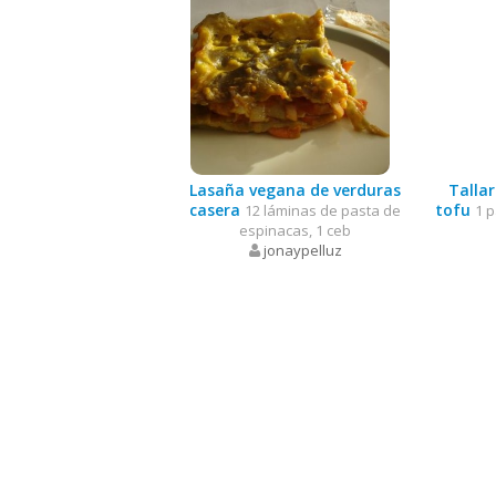
Lasaña vegana de verduras
Tallar
casera
tofu
12 láminas de pasta de
1 p
espinacas, 1 ceb
jonaypelluz