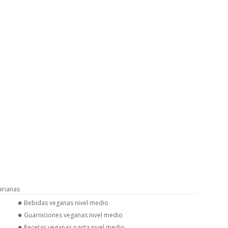
arianas
Bebidas veganas nivel medio
Guarniciones veganas nivel medio
Recetas veganas pasta nivel medio