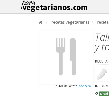
/
recetas vegetarianas
/
receta
Tal
y t
RECETA
INFORM
Autor de la foto:
cocinera
Nivel