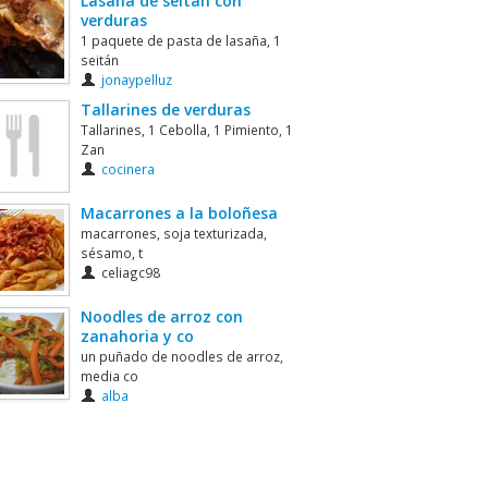
Lasaña de seitán con
verduras
1 paquete de pasta de lasaña, 1
seitán
jonaypelluz
Tallarines de verduras
Tallarines, 1 Cebolla, 1 Pimiento, 1
Zan
cocinera
Macarrones a la boloñesa
macarrones, soja texturizada,
sésamo, t
celiagc98
Noodles de arroz con
zanahoria y co
un puñado de noodles de arroz,
media co
alba