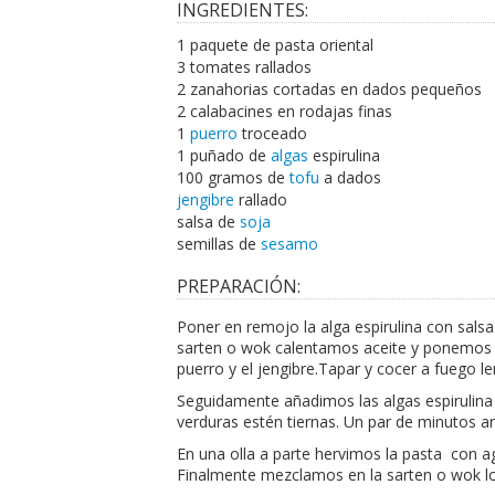
INGREDIENTES:
1 paquete de pasta oriental
3 tomates rallados
2 zanahorias cortadas en dados pequeños
2 calabacines en rodajas finas
1
puerro
troceado
1 puñado de
algas
espirulina
100 gramos de
tofu
a dados
jengibre
rallado
salsa de
soja
semillas de
sesamo
PREPARACIÓN:
Poner en remojo la alga espirulina con sals
sarten o wok calentamos aceite y ponemos a 
puerro y el jengibre.Tapar y cocer a fuego
Seguidamente añadimos las algas espirulina
verduras estén tiernas. Un par de minutos an
En una olla a parte hervimos la pasta con a
Finalmente mezclamos en la sarten o wok los