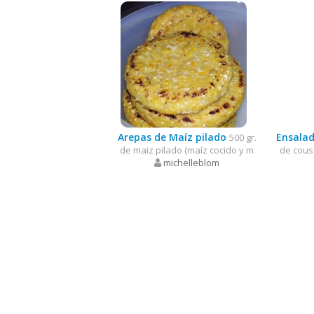
Arepas de Maíz pilado
Ensalad
500 gr.
de maiz pilado (maíz cocido y m
de cous
michelleblom