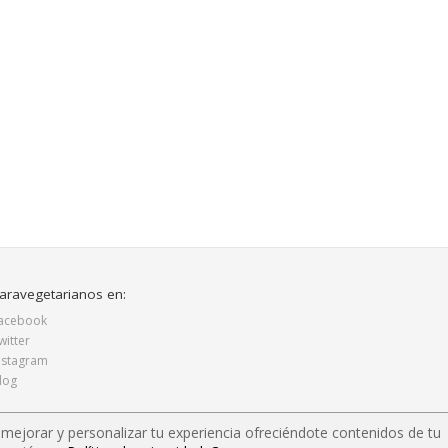
aravegetarianos en:
acebook
witter
nstagram
log
í mejorar y personalizar tu experiencia ofreciéndote contenidos de tu