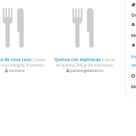
Qu
Mu
Pr
a de cous cous
Quinoa con espinacas
2 tazas
2 tazas
 cous integral, 4 tomates
de quinoa, 300 gr de espinacas,
Ve
cocinera
paravegetarianos
Mu