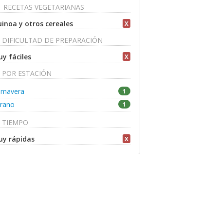
RECETAS VEGETARIANAS
inoa y otros cereales
X
DIFICULTAD DE PREPARACIÓN
y fáciles
X
POR ESTACIÓN
imavera
1
rano
1
TIEMPO
y rápidas
X