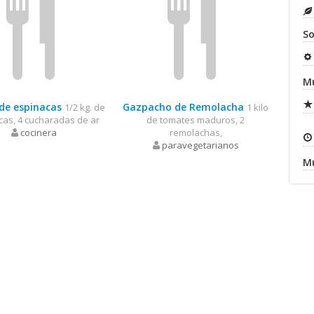
So
Mu
de espinacas
Gazpacho de Remolacha
1/2 kg. de
1 kilo
cas, 4 cucharadas de ar
de tomates maduros, 2
cocinera
remolachas,
paravegetarianos
Mu