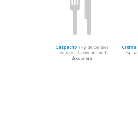
Gazpacho
Crema 
1 kg. de tomates
maduros, 1 pimiento med
espina
cocinera