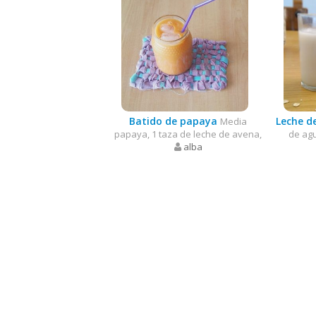
Batido de papaya
Leche d
Media
papaya, 1 taza de leche de avena,
de agu
alba