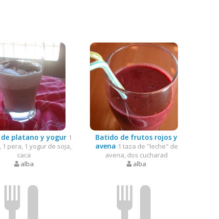
 de platano y yogur
Batido de frutos rojos y
1
avena
 1 pera, 1 yogur de soja,
1 taza de "leche" de
caca
avena, dos cucharad
alba
alba