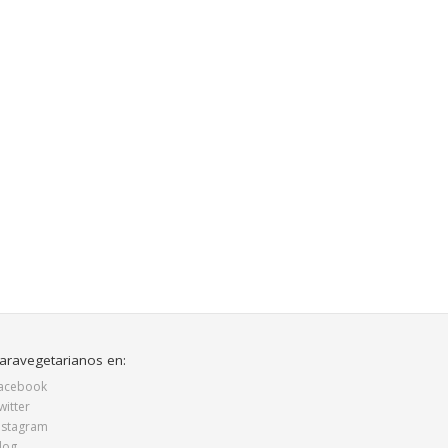
aravegetarianos en:
acebook
witter
nstagram
log