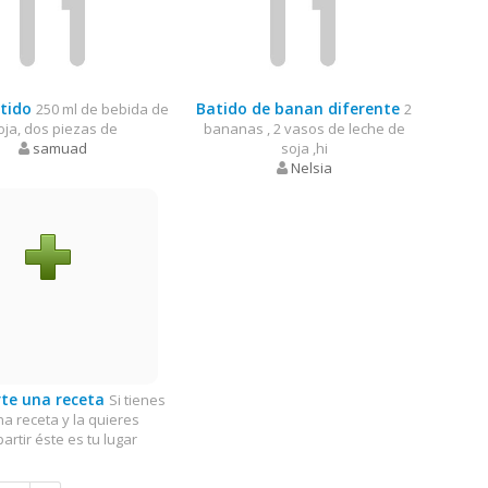
tido
Batido de banan diferente
250 ml de bebida de
2
oja, dos piezas de
bananas , 2 vasos de leche de
samuad
soja ,hi
Nelsia
te una receta
Si tienes
na receta y la quieres
artir éste es tu lugar