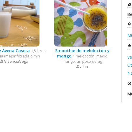
Be
Mu
e Avena Casera
Smoothie de meloloctón y
1,5 litros
mango
a (mejor filtrada o min
1 melocotón, medio
Ve
VivenciaVega
mango, un poco de ag
O
alba
Na
Mu