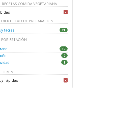
RECETAS COMIDA VEGETARIANA
bidas
X
DIFICULTAD DE PREPARACIÓN
y fáciles
21
POR ESTACIÓN
rano
10
toño
2
vidad
1
TIEMPO
y rápidas
X