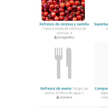
Refresco de cerezas y vainilla
Superba
1 taza y media de refresco de
s
cerezas, 4
jonaypelluz
Refresco de avena
Compar
100 grs. de
avena, 2.5 litros de agua, 1
algu
cocinera
comp