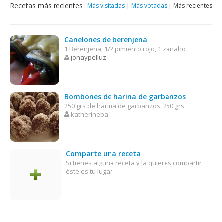
Recetas más recientes
Más visitadas
|
Más votadas
|
Más recientes
Canelones de berenjena
1 Berenjena, 1/2 pimiento rojo, 1 zanaho
jonaypelluz
Bombones de harina de garbanzos
250 grs de harina de garbanzos, 250 grs
katherineba
Comparte una receta
Si tienes alguna receta y la quieres compartir
éste es tu lugar