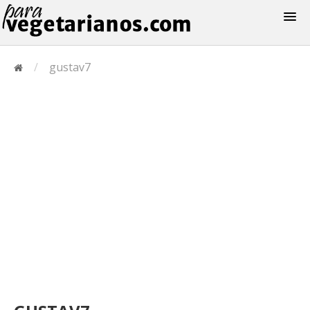
Recetas
/
gustav7
Menus