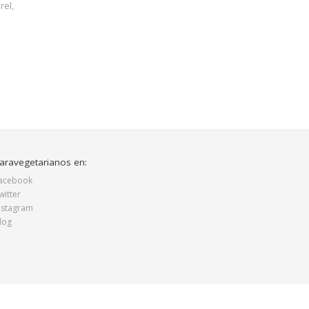
rel,
aravegetarianos en:
acebook
witter
nstagram
log