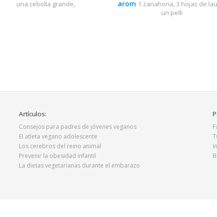
arom
una cebolla grande,
1 zanahoria, 3 hojas de lau
un pelli
Artículos:
P
Consejos para padres de jóvenes veganos
F
El atleta vegano adolescente
T
Los cerebros del reino animal
I
Prevenir la obesidad infantil
B
La dietas vegetarianas durante el embarazo