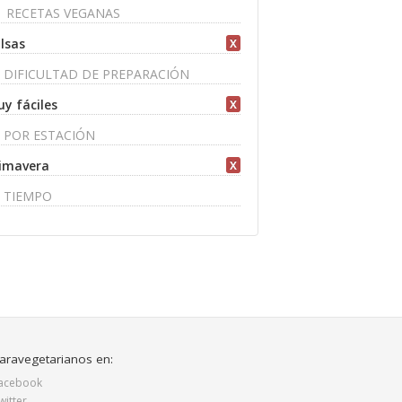
RECETAS VEGANAS
lsas
X
DIFICULTAD DE PREPARACIÓN
y fáciles
X
POR ESTACIÓN
imavera
X
TIEMPO
aravegetarianos en:
acebook
witter