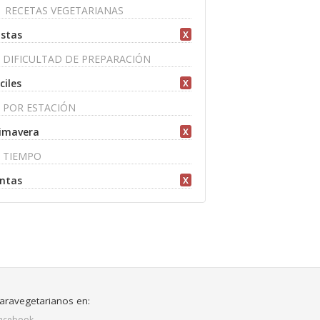
RECETAS VEGETARIANAS
stas
X
DIFICULTAD DE PREPARACIÓN
ciles
X
POR ESTACIÓN
imavera
X
TIEMPO
ntas
X
aravegetarianos en:
acebook