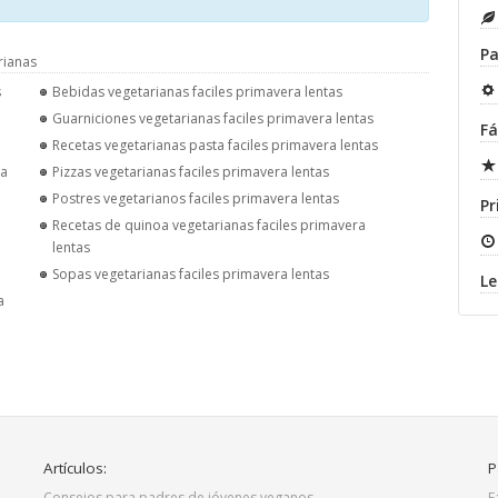
Pa
rianas
s
Bebidas vegetarianas faciles primavera lentas
Guarniciones vegetarianas faciles primavera lentas
Fá
Recetas vegetarianas pasta faciles primavera lentas
ra
Pizzas vegetarianas faciles primavera lentas
Postres vegetarianos faciles primavera lentas
Pr
Recetas de quinoa vegetarianas faciles primavera
lentas
Sopas vegetarianas faciles primavera lentas
Le
a
Artículos:
P
Consejos para padres de jóvenes veganos
F