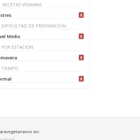
RECETAS VEGANAS
stres
X
DIFICULTAD DE PREPARACIÓN
vel Medio
X
POR ESTACIÓN
imavera
X
TIEMPO
ormal
X
aravegetarianos en:
acebook