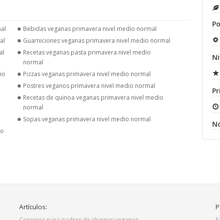
Po
al
Bebidas veganas primavera nivel medio normal
al
Guarniciones veganas primavera nivel medio normal
al
Recetas veganas pasta primavera nivel medio
Ni
normal
io
Pizzas veganas primavera nivel medio normal
Postres veganos primavera nivel medio normal
Pr
Recetas de quinoa veganas primavera nivel medio
normal
Sopas veganas primavera nivel medio normal
N
io
Artículos:
P
Consejos para padres de jóvenes veganos
F