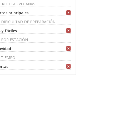
RECETAS VEGANAS
atos principales
X
DIFICULTAD DE PREPARACIÓN
y fáciles
X
POR ESTACIÓN
avidad
X
TIEMPO
ntas
X