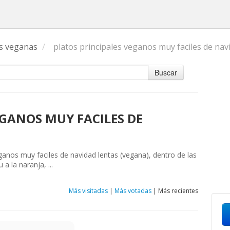
s veganas
/
platos principales veganos muy faciles de nav
Buscar
EGANOS MUY FACILES DE
eganos muy faciles de navidad lentas (vegana), dentro de las
 la naranja, ...
Más visitadas
|
Más votadas
|
Más recientes