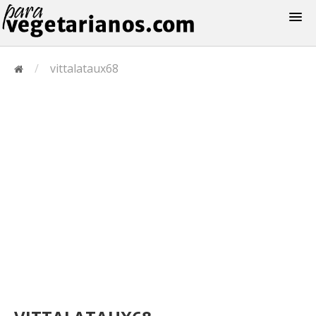
Recetas
/
vittalataux68
Menus