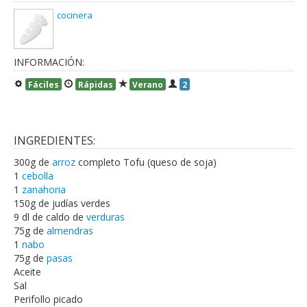
cocinera
INFORMACIÓN:
Fáciles
Rápidas
Verano
2
INGREDIENTES:
300g de
arroz
completo Tofu (queso de soja)
1
cebolla
1
zanahoria
150g de judías verdes
9 dl de caldo de
verduras
75g de
almendras
1
nabo
75g de
pasas
Aceite
Sal
Perifollo picado