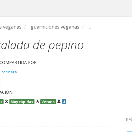
s veganas
/
guarniciones veganas
/
...
alada de pepino
 COMPARTIDA POR:
cocinera
ACIÓN:
es
Muy rápidas
Verano
4
RE