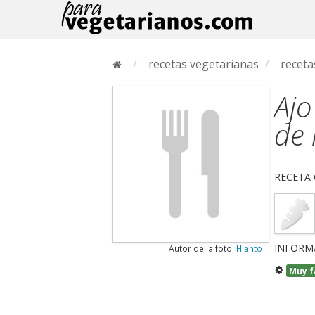
/
recetas vegetarianas
/
receta
Ajo
de 
RECETA
INFORM
Autor de la foto:
Hianto
Muy f